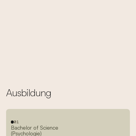
Sie darin unterstützen, eine nachhaltige Veränderung zu
erreichen. Die Besprechung der Diagnose, des
Störungsmodells und des Behandlungsplans ist für mich
daher genauso selbstverständlich wie eine regelmäßige
Weiterbildung meiner Person.
ÜBERSICHT ÜBER S3-LEITLINIEN
ÜBERSICHT ÜBER S3-LEITLINIEN
Ausbildung
01
Bachelor of Science
(Psychologie)